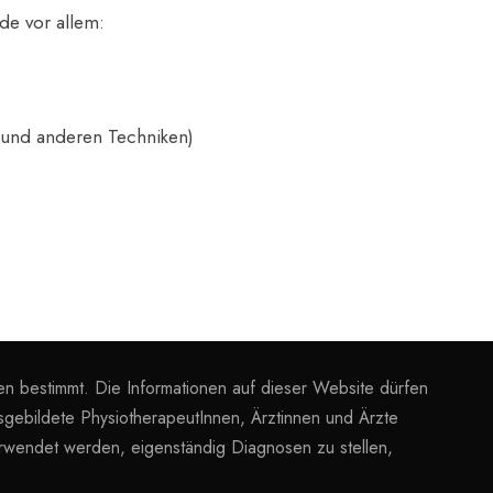
de vor allem:
 und anderen Techniken)
ken bestimmt. Die Informationen auf dieser Website dürfen
usgebildete PhysiotherapeutInnen, Ärztinnen und Ärzte
erwendet werden, eigenständig Diagnosen zu stellen,