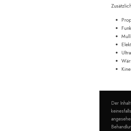
Zusätzli
Prop
Funk
Mull
Elek
Ultr
Wärm
Kine
Der Inhal
keinesfal
angesehen
Behandlu