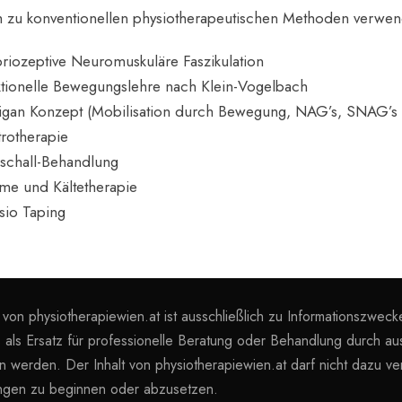
ch zu konventionellen physiotherapeutischen Methoden verwen
riozeptive Neuromuskuläre Faszikulation
tionelle Bewegungslehre nach Klein-Vogelbach
igan Konzept (Mobilisation durch Bewegung, NAG’s, SNAG’s
trotherapie
aschall-Behandlung
e und Kältetherapie
sio Taping
t von physiotherapiewien.at ist ausschließlich zu Informationszwec
ls als Ersatz für professionelle Beratung oder Behandlung durch a
 werden. Der Inhalt von physiotherapiewien.at darf nicht dazu v
ngen zu beginnen oder abzusetzen.